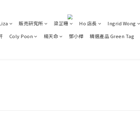
Liza
販売研究所
梁芷珊
Ho 店長
Ingrid Wong
軒
Coly Poon
楊天命
鄧小樺
精選產品 Green Tag