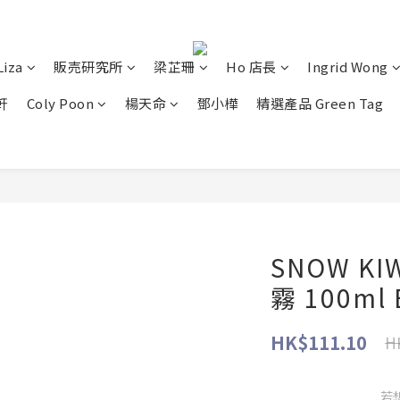
Liza
販売研究所
梁芷珊
Ho 店長
Ingrid Wong
軒
Coly Poon
楊天命
鄧小樺
精選產品 Green Tag
SNOW K
霧 100ml 
HK$111.10
H
若