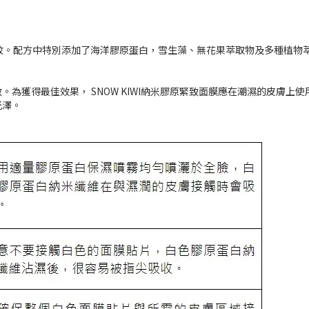
少皺紋。配方中特別添加了海洋膠原蛋白，雪生藻、無花果萃取物及多種植
為獲得最佳效果， SNOW KIWI納米膠原緊致面膜應在潮濕的皮膚
光澤。