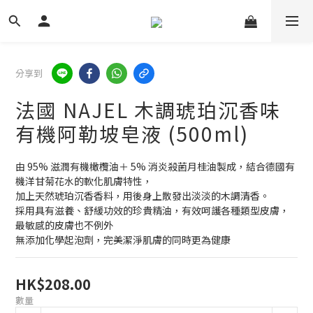
分享到
法國 NAJEL 木調琥珀沉香味
有機阿勒坡皂液 (500ml)
由 95% 滋潤有機橄欖油＋ 5% 消炎殺菌月桂油製成，結合德國有
機洋甘菊花水的軟化肌膚特性，
加上天然琥珀沉香香料，用後身上散發出淡淡的木調清香。
採用具有滋養、舒緩功效的珍貴精油，有效呵護各種類型皮膚，
最敏感的皮膚也不例外
無添加化學起泡劑，完美潔淨肌膚的同時更為健康
HK$208.00
數量