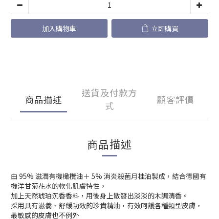
加入購物車
立即購買
送貨及付款方
商品描述
顧客評價
式
商品描述
由 95% 滋潤有機橄欖油＋ 5% 消炎殺菌月桂油製成，結合德國有
機洋甘菊花水的軟化肌膚特性，
加上天然琥珀沉香香料，用後身上散發出淡淡的木調清香。
採用具有滋養、舒緩功效的珍貴精油，有效呵護各種類型皮膚，
最敏感的皮膚也不例外