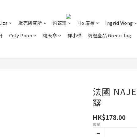
Liza
販売研究所
梁芷珊
Ho 店長
Ingrid Wong
軒
Coly Poon
楊天命
鄧小樺
精選產品 Green Tag
法國 NAJ
露
HK$178.00
數量