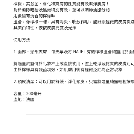
檸檬，其殺菌、淨化和爽膚的性質能有效潔淨肌膚！
對於消除暗瘡及黑頭特別有效，並可以調節油脂分泌
用後留有清香的檸檬味
蘆薈，像檸檬一樣，具有消炎、收斂作用，能舒緩輕微的皮膚炎
具美白特性，恢復皮膚亮度及光澤
使用方法
1. 面部、頸部爽膚：每天早晚將 NAJEL 有機檸檬蘆薈純露用
將適量純露倒於化妝棉上或直接使用，塗上乾淨及乾爽的皮膚則
由於檸檬具有殺菌功效，如肌膚用後有輕微泛紅為正常現象。
2. 頭皮清潔：可以用於舒緩、淨化頭皮，只需將適量純露輕輕
容量：200毫升
產地：法國