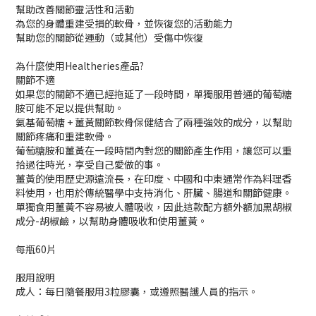
幫助改善關節靈活性和活動
為您的身體重建受損的軟骨，並恢復您的活動能力
幫助您的關節從運動（或其他）受傷中恢復
為什麼使用Healtheries產品?
關節不適
如果您的關節不適已經拖延了一段時間，單獨服用普通的葡萄糖
胺可能不足以提供幫助。
氨基葡萄糖 + 薑黃關節軟骨保健結合了兩種強效的成分，以幫助
關節疼痛和重建軟骨。
葡萄糖胺和薑黃在一段時間內對您的關節產生作用，讓您可以重
拾過往時光，享受自己愛做的事。
薑黃的使用歷史源遠流長，在印度、中國和中東通常作為料理香
料使用，也用於傳統醫學中支持消化、肝臟、腸道和關節健康。
單獨食用薑黃不容易被人體吸收，因此這款配方額外額加黑胡椒
成分-胡椒鹼，以幫助身體吸收和使用薑黃。
每瓶60片
服用說明
成人：每日隨餐服用3粒膠囊，或遵照醫護人員的指示。