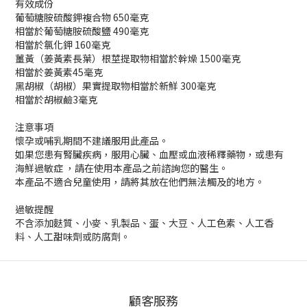
有效成份
葡萄糖胺硫酸鉀複合物 650毫克
相當於葡萄糖胺硫酸鹽 490毫克
相當於氯化鉀 160毫克
薑黃（姜黃素長葉）根莖提取物相當於幹燥 1500毫克
相當於姜黃素45毫克
黑胡椒（胡椒）果實提取物相當於新鮮 300毫克
相當於胡椒鹼3毫克
注意事項
懷孕或哺乳期間不建議服用此產品。
如果您患有腎臟疾病，服用心臟、血壓或血液稀釋藥物，或患有
海鮮過敏症 ，請在使用本產品之前諮詢您的醫生。
本產品不適合兒童使用，請將其放在他們無法觸及的地方。
過敏提醒
不含添加麩質、小麥、乳製品、蛋、大豆、人工色素、人工香
料、人工甜味劑或防腐劑。
顧客服務