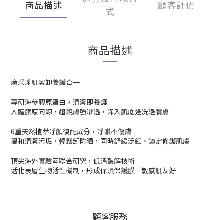
商品描述
顧客評價
式
商品描述
煥采凈肌潔卸養護合一
專研海參膠原蛋白，清潔即養護
人體膠原同源，超親膚強滲透，深入肌底邊洗邊養膚
6重天然植萃凈顏復配成分，凈澈不傷膚
溫和清潔污垢，輕鬆卸防晒，同時舒緩泛紅、鎮定修護肌膚
頂尖海外實驗室聯合研究，低溫酶解技術
活化表層生物活性機制，形成保濕保護膜，敏感肌友好
顧客服務