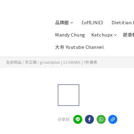
品牌館
《offLINE》
Dietitian 
Mandy Chung
Katchupx
趙善
大夯 Youtube Channel
全部商品
/
梁芷珊
/
groundplan | 12 GRABS | 7折優惠
分享到