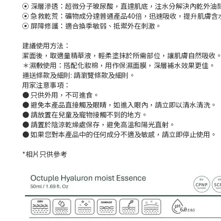
⦿ 深層滲透：超微分子玻尿酸，直達肌底，注水分解決內乾外油
⦿ 急救乾荒：礦物成分達普通產品40倍，迅速吸收，提升肌膚含
⦿ 屏障修護：適合換季敏弱、抵禦外在刺激。
建議使用方法：
潔面後，取適量精華液，輕柔塗抹於所需部位，讓肌膚自然吸收
＊濕敷使用：搭配化妝棉，用作保濕面膜，深層補水效果更佳。
運送條款及細則: 請瀏覽條款及細則。
用家注意事項：
● 只供外用，不可進食。
● 避免本產品直接觸及眼睛，如進入眼內，請立即以清水清洗。
● 請放置在兒童及寵物接觸不到的地方。
● 請置於陰涼乾燥處保存，避免高溫和陽光直射。
● 如果您對本產品中的任何成分不適及敏感，請立即停止使用。
*相片只供參考