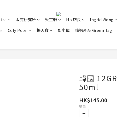
Liza
販売研究所
梁芷珊
Ho 店長
Ingrid Wong
軒
Coly Poon
楊天命
鄧小樺
精選產品 Green Tag
韓國 12G
50ml
HK$145.00
數量