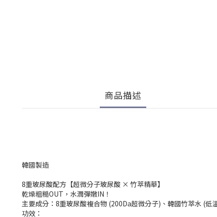
商品描述
韓國製造
8重玻尿酸配方【超微分子玻尿酸 × 竹萃精華】
乾燥粗糙OUT，水潤彈嫩IN！
主要成分：8重玻尿酸複合物 (200Da超微分子)、韓國竹萃水 (低
功效：