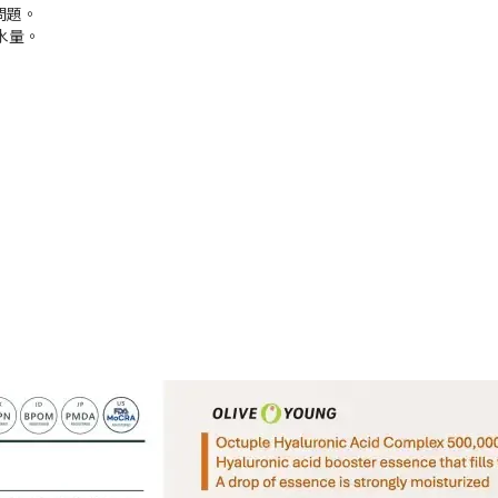
問題。
水量。
。